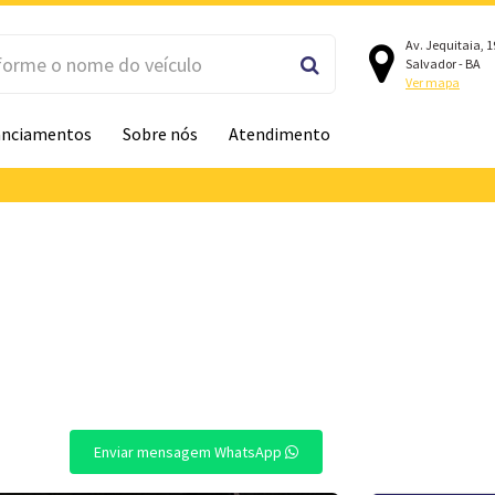
Av. Jequitaia, 
Salvador - BA
Ver mapa
anciamentos
Sobre nós
Atendimento
Enviar mensagem WhatsApp