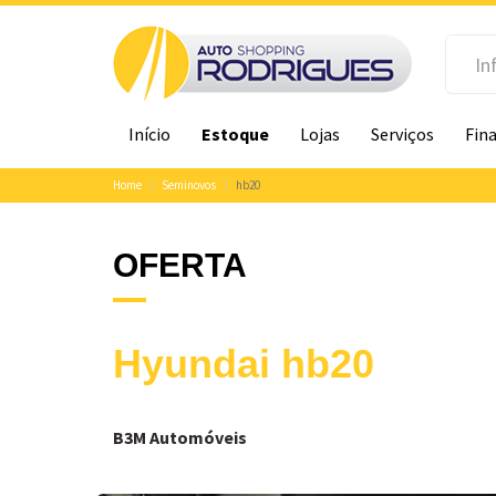
Início
Estoque
Lojas
Serviços
Fin
Home
Seminovos
hb20
OFERTA
Hyundai hb20
B3M Automóveis