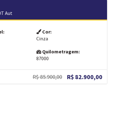
0T Aut
l:
Cor:
Cinza
Quilometragem:
87000
R$ 82.900,00
R$ 85.900,00