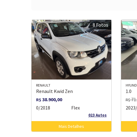
8 Fotos
RENAULT
HYUND
Renault Kwid Zen
1.0
38.900,00
71.
R$
R$
0/2018
Flex
2023
023 Autos
Mais Detalhes