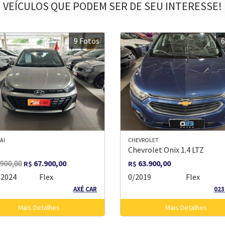
VEÍCULOS QUE PODEM SER DE SEU INTERESSE!
9 Fotos
6
AI
CHEVROLET
Chevrolet Onix 1.4 LTZ
900,00
67.900,00
63.900,00
R$
R$
/2024
Flex
0/2019
Flex
AXÉ CAR
023
Mais Detalhes
Mais Detalhes